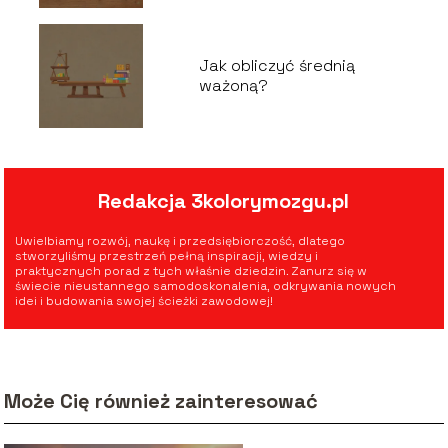
Jak obliczyć średnią
ważoną?
Redakcja 3kolorymozgu.pl
Uwielbiamy rozwój, naukę i przedsiębiorczość, dlatego
stworzyliśmy przestrzeń pełną inspiracji, wiedzy i
praktycznych porad z tych właśnie dziedzin. Zanurz się w
świecie nieustannego samodoskonalenia, odkrywania nowych
idei i budowania swojej ścieżki zawodowej!
Może Cię również zainteresować