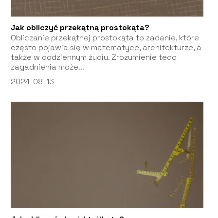
Jak obliczyć przekątną prostokąta?
Obliczanie przekątnej prostokąta to zadanie, które
często pojawia się w matematyce, architekturze, a
także w codziennym życiu. Zrozumienie tego
zagadnienia może...
2024-08-13