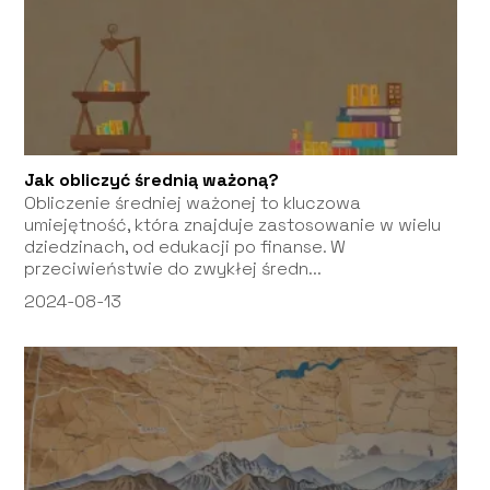
Jak obliczyć średnią ważoną?
Obliczenie średniej ważonej to kluczowa
umiejętność, która znajduje zastosowanie w wielu
dziedzinach, od edukacji po finanse. W
przeciwieństwie do zwykłej średn...
2024-08-13