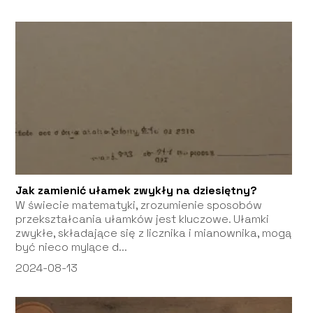
Jak zamienić ułamek zwykły na dziesiętny?
W świecie matematyki, zrozumienie sposobów
przekształcania ułamków jest kluczowe. Ułamki
zwykłe, składające się z licznika i mianownika, mogą
być nieco mylące d...
2024-08-13