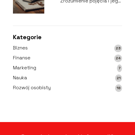
Zrozumienie pojęcia i jego
wpływ na finanse
Kategorie
Biznes
23
Finanse
24
Marketing
7
Nauka
21
Rozwój osobisty
18