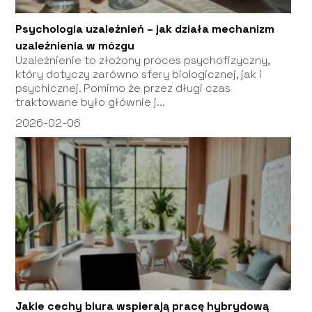
Psychologia uzależnień – jak działa mechanizm
uzależnienia w mózgu
Uzależnienie to złożony proces psychofizyczny,
który dotyczy zarówno sfery biologicznej, jak i
psychicznej. Pomimo że przez długi czas
traktowane było głównie j...
2026-02-06
Jakie cechy biura wspierają pracę hybrydową