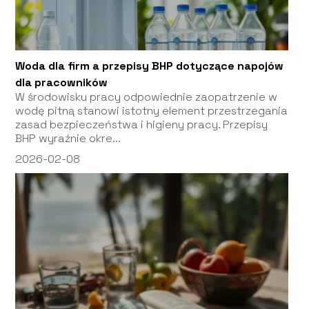
Woda dla firm a przepisy BHP dotyczące napojów
dla pracowników
W środowisku pracy odpowiednie zaopatrzenie w
wodę pitną stanowi istotny element przestrzegania
zasad bezpieczeństwa i higieny pracy. Przepisy
BHP wyraźnie okre...
2026-02-08