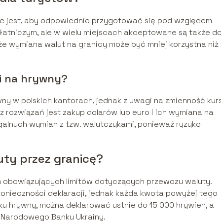
ne jest, aby odpowiednio przygotować się pod względem
atniczym, ale w wielu miejscach akceptowane są także do
że wymiana walut na granicy może być mniej korzystna niż
ki na hrywny?
y w polskich kantorach, jednak z uwagi na zmienność kur
 rozwiązań jest zakup dolarów lub euro i ich wymiana na
legalnych wymian z tzw. walutczykami, ponieważ ryzyko
uty przez granicę?
m obowiązujących limitów dotyczących przewozu waluty.
onieczności deklaracji, jednak każda kwota powyżej tego
ku hrywny, można deklarować ustnie do 15 000 hrywien, a
e Narodowego Banku Ukrainy.