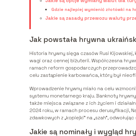
Jakie są opcje wymiany walut dla tu
Gdzie najlepiej wymienić złotówki na 
Jakie są zasady przewozu waluty prz
Jak powstała hrywna ukraińs
Historia hrywny sięga czasów Rusi Kijowskiej,
wagi oraz cennej biżuterii. Współczesna hry
ramach reform gospodarczych przeprowadzon
celu zastąpienie karbowańca, który był nieof
Wprowadzenie hrywny miało na celu wzmocnien
systemu monetarnego kraju. Banknoty hrywny u
także miejsca związane z ich życiem i działa
2024 roku, w ramach procesu derusyfikacji, 
zdawkowych z „kopiejki” na „szah”, odwołując s
Jakie są nominały i wygląd h