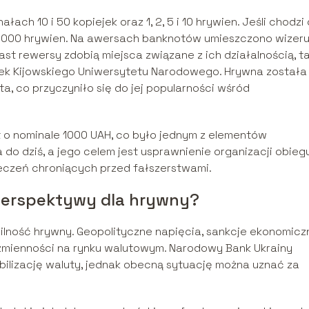
ch 10 i 50 kopiejek oraz 1, 2, 5 i 10 hrywien. Jeśli chodzi 
1000 hrywien. Na awersach banknotów umieszczono wizeru
ast rewersy zdobią miejsca związane z ich działalnością, t
nek Kijowskiego Uniwersytetu Narodowego. Hrywna została
ta, co przyczyniło się do jej popularności wśród
o nominale 1000 UAH, co było jednym z elementów
 do dziś, a jego celem jest usprawnienie organizacji obieg
czeń chroniących przed fałszerstwami.
 perspektywy dla hrywny?
ilność hrywny. Geopolityczne napięcia, sankcje ekonomicz
zmienności na rynku walutowym. Narodowy Bank Ukrainy
bilizację waluty, jednak obecną sytuację można uznać za