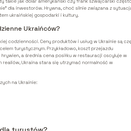
ty takie jak dolar amerykański czy frank szwajcarski częst
ie” dla inwestorów. Hrywna, choć silnie związana z sytuacj
m ukraińskiej gospodarki i kultury.
dzienne Ukraińców?
ej codzienności. Ceny produktów i usług w Ukrainie są cz
m celem turystycznym. Przykładowo, koszt przejazdu
 hrywien, a średnia cena posiłku w restauracji oscyluje w
realiów, Ukraina stara się utrzymać normalność w
ych na Ukrainie:
 dla turystów?