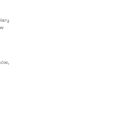
lary
 w
sów,