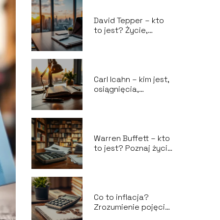
David Tepper – kto
to jest? Życie,
kariera i osiągnięcia
Carl Icahn – kim jest,
osiągnięcia,
kontrowersje i życie
prywatne
Warren Buffett – kto
to jest? Poznaj życie
i osiągnięcia
miliardera
Co to inflacja?
Zrozumienie pojęcia
i jego wpływ na