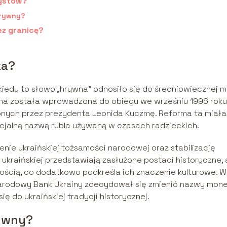
rystów?
hrywny?
ez granicę?
ka?
 kiedy to słowo „hrywna” odnosiło się do średniowiecznej m
wna została wprowadzona do obiegu we wrześniu 1996 roku
ych przez prezydenta Leonida Kuczmę. Reforma ta miała
icjalną nazwą rubla używaną w czasach radzieckich.
ie ukraińskiej tożsamości narodowej oraz stabilizację
kraińskiej przedstawiają zasłużone postaci historyczne, 
lnością, co dodatkowo podkreśla ich znaczenie kulturowe. W
Narodowy Bank Ukrainy zdecydował się zmienić nazwy mon
ię do ukraińskiej tradycji historycznej.
rywny?