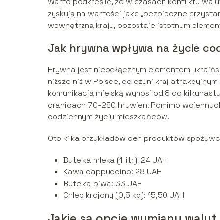
Warto podkreślić, że w czasach konfliktu walu
zyskują na wartości jako „bezpieczne przystan
wewnętrzną kraju, pozostaje istotnym elemente
Jak hrywna wpływa na życie co
Hrywna jest nieodłącznym elementem ukraiński
niższe niż w Polsce, co czyni kraj atrakcyjny
komunikacją miejską wynosi od 8 do kilkunastu
granicach 70-250 hrywien. Pomimo wojennych 
codziennym życiu mieszkańców.
Oto kilka przykładów cen produktów spożywcz
Butelka mleka (1 litr): 24 UAH
Kawa cappuccino: 28 UAH
Butelka piwa: 33 UAH
Chleb krojony (0,5 kg): 15,50 UAH
Jakie są opcje wymiany walut