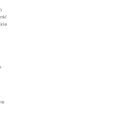
o
nki
akie
u
ne