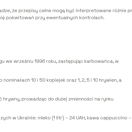
adze, że przepisy celne mogą być interpretowane różnie p
ię pokwitowań przy ewentualnych kontrolach.
u we wrześniu 1996 roku, zastępując karbowańca, w
nominałach 10 i 50 kopiejek oraz 1, 2, 5 i 10 hrywien, a
ć hrywny, prowadząc do dużej zmienności na rynku
h w Ukrainie: mleko (1 litr) – 24 UAH, kawa cappuccino –