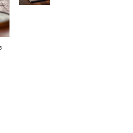
finanse
6