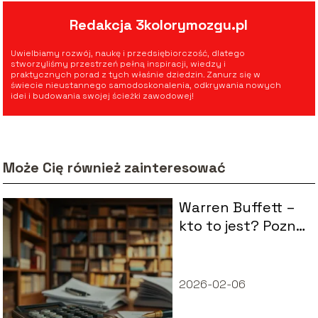
Redakcja 3kolorymozgu.pl
Uwielbiamy rozwój, naukę i przedsiębiorczość, dlatego
stworzyliśmy przestrzeń pełną inspiracji, wiedzy i
praktycznych porad z tych właśnie dziedzin. Zanurz się w
świecie nieustannego samodoskonalenia, odkrywania nowych
idei i budowania swojej ścieżki zawodowej!
Może Cię również zainteresować
Warren Buffett –
kto to jest? Poznaj
życie i osiągnięcia
miliardera
2026-02-06