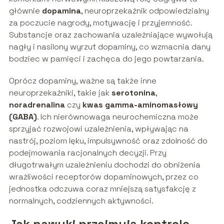
głównie
dopamina
, neuroprzekaźnik odpowiedzialny
za poczucie nagrody, motywację i przyjemność.
Substancje oraz zachowania uzależniające wywołują
nagły i nasilony wyrzut dopaminy, co wzmacnia dany
bodziec w pamięci i zachęca do jego powtarzania.
Oprócz dopaminy, ważne są także inne
neuroprzekaźniki, takie jak
serotonina
,
noradrenalina
czy
kwas gamma-aminomasłowy
(GABA)
. Ich nierównowaga neurochemiczna może
sprzyjać rozwojowi uzależnienia, wpływając na
nastrój, poziom lęku, impulsywność oraz zdolność do
podejmowania racjonalnych decyzji. Przy
długotrwałym uzależnieniu dochodzi do obniżenia
wrażliwości receptorów dopaminowych, przez co
jednostka odczuwa coraz mniejszą satysfakcję z
normalnych, codziennych aktywności.
Jak nawyki przejmują kontrolę