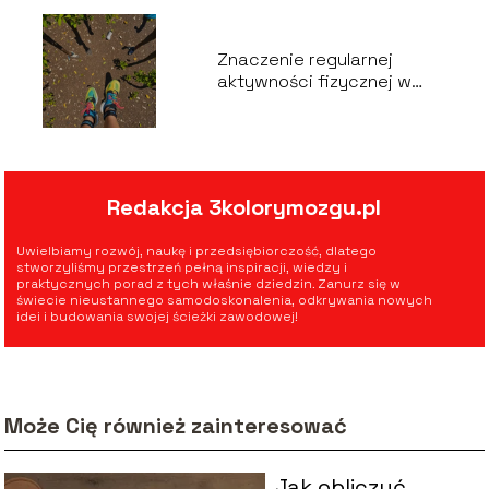
Znaczenie regularnej
aktywności fizycznej w
rozwoju osobistym
Redakcja 3kolorymozgu.pl
Uwielbiamy rozwój, naukę i przedsiębiorczość, dlatego
stworzyliśmy przestrzeń pełną inspiracji, wiedzy i
praktycznych porad z tych właśnie dziedzin. Zanurz się w
świecie nieustannego samodoskonalenia, odkrywania nowych
idei i budowania swojej ścieżki zawodowej!
Może Cię również zainteresować
Jak obliczyć