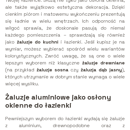
Twojej łazience. Służą nie tylko jako osłona okienna,
ale także wyjątkowo estetyczna dekoracja. Dzięki
cienkim piórom i matowemu wykończeniu prezentują
się ładnie w wielu wnętrzach. Ich odporność na
wilgoć sprawia, że doskonale pasują do niemal
każdego pomieszczenia – sprawdzają się również
jako
żaluzje do kuchni
i łazienki. Jeśli kupisz je na
wymiar, możesz wybierać spośród wielu wariantów
kolorystycznych. Zwróć uwagę, że są one o wiele
lepszym wyborem niż klasyczne
żaluzje drewniane
(na przykład
żaluzje sosna
czy
żaluzja dąb jasny
),
których utrzymanie w dobrym stanie wymaga o wiele
więcej wysiłku.
Żaluzje aluminiowe jako osłony
okienne do łazienki
Pewniejszym wyborem do łazienki wydają się żaluzje
z aluminium, drewnopodobne oraz z