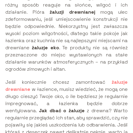
różny sposób reaguje na słońce, wilgoć i ich
działanie. Pióra
żaluzji drewnianej
mogą ulec
zdeformowaniu, jeśli umiejscowienie konstrukcji nie
będzie odpowiednie. Niekorzystny jest zwłaszcza
wysoki poziom wilgotności, dlatego takie pokoje jak
łazienka oraz kuchnia nie są najlepszymi miejscami na
drewniane
żaluzje eko
. Te produkty nie są również
przeznaczone do miejsc wystawionych na stałe
działanie warunków atmosferycznych – na przykład
ogrodów zimowych i altan.
Jeśli koniecznie chcesz zamontować
żaluzje
drewniane
w łazience, musisz wiedzieć, że mogą one
długo cieszyć Twoje oko, o ile będziesz je regularnie
impregnować, a łazienka będzie dobrze
wentylowana.
Jak dbać o żaluzje
z drewna? Warto
regularnie przeglądać ich stan, aby sprawdzić, czy nie
pojawiły się jakieś uszkodzenia lub odbarwienia. Jeśli
któraś z deseczek nawet delikatnie pęknie, warto ją