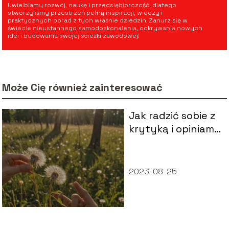
Uwielbiamy rozwój, naukę i przedsiębiorczość, dlatego
stworzyliśmy przestrzeń pełną inspiracji, wiedzy i
praktycznych porad z tych właśnie dziedzin. Zanurz się w
świecie nieustannego samodoskonalenia, odkrywania nowych
idei i budowania swojej ścieżki zawodowej!
Może Cię również zainteresować
Jak radzić sobie z
krytyką i opiniami
innych?
2023-08-25