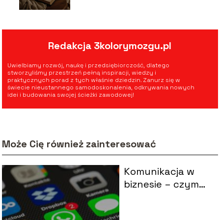
Redakcja 3kolorymozgu.pl
Uwielbiamy rozwój, naukę i przedsiębiorczość, dlatego
stworzyliśmy przestrzeń pełną inspiracji, wiedzy i
praktycznych porad z tych właśnie dziedzin. Zanurz się w
świecie nieustannego samodoskonalenia, odkrywania nowych
idei i budowania swojej ścieżki zawodowej!
Może Cię również zainteresować
Komunikacja w
biznesie – czym
jest?