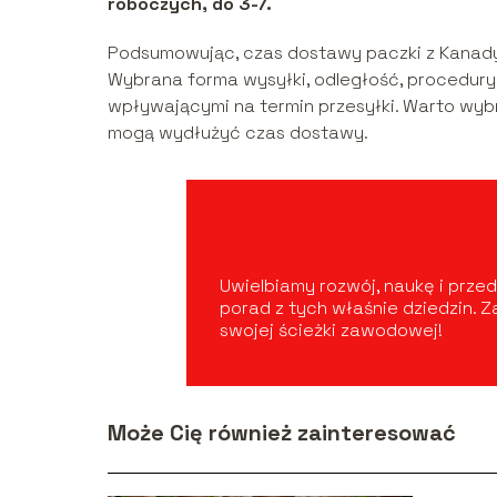
roboczych, do 3-7.
Podsumowując, czas dostawy paczki z Kanady d
Wybrana forma wysyłki, odległość, procedury
wpływającymi na termin przesyłki. Warto wyb
mogą wydłużyć czas dostawy.
Uwielbiamy rozwój, naukę i przed
porad z tych właśnie dziedzin. 
swojej ścieżki zawodowej!
Może Cię również zainteresować