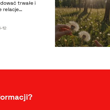
dować trwałe i
 relacje
ludzkie?
-12
formacji?