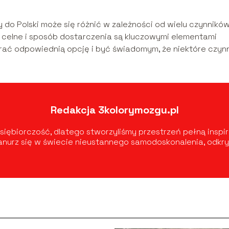
o Polski może się różnić w zależności od wielu czynników
 celne i sposób dostarczenia są kluczowymi elementami
rać odpowiednią opcję i być świadomym, że niektóre czynn
Redakcja 3kolorymozgu.pl
siębiorczość, dlatego stworzyliśmy przestrzeń pełną inspir
Zanurz się w świecie nieustannego samodoskonalenia, odkr