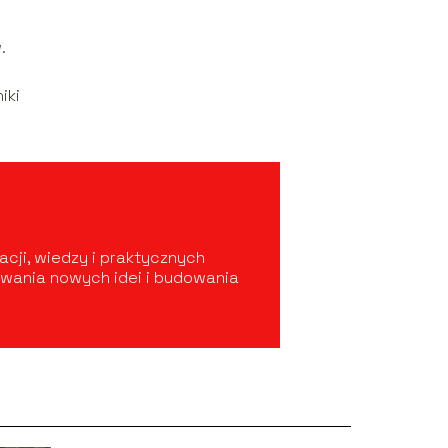
.
iki
acji, wiedzy i praktycznych
ywania nowych idei i budowania