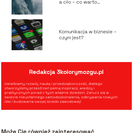
a cło – co warto
wiedzieć?
Komunikacja w biznesie –
czym jest?
Redakcja 3kolorymozgu.pl
Uwielbiamy rozwój, naukę i przedsiębiorczość, dlatego
stworzyliśmy przestrzeń pełną inspiracji, wiedzy i
praktycznych porad z tych właśnie dziedzin. Zanurz się w
świecie nieustannego samodoskonalenia, odkrywania nowych
idei i budowania swojej ścieżki zawodowej!
Może Cię również zainteresować