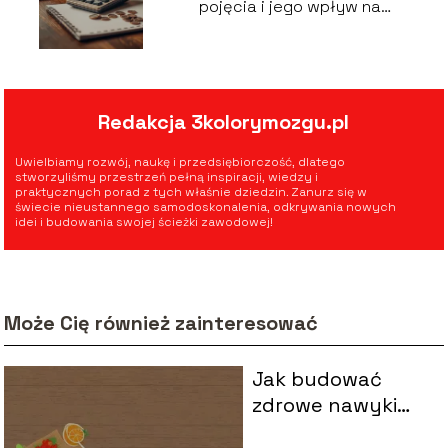
pojęcia i jego wpływ na
finanse
Redakcja 3kolorymozgu.pl
Uwielbiamy rozwój, naukę i przedsiębiorczość, dlatego
stworzyliśmy przestrzeń pełną inspiracji, wiedzy i
praktycznych porad z tych właśnie dziedzin. Zanurz się w
świecie nieustannego samodoskonalenia, odkrywania nowych
idei i budowania swojej ścieżki zawodowej!
Może Cię również zainteresować
Jak budować
zdrowe nawyki
żywieniowe?